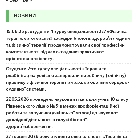
« Бер
Тра »
НОВИНИ
15.06.26 р. студенти 4 курсу спеціальності 227 «Фізична
терапія, ерготерапія» кафедри біології, здоров’я людини
та фізичної терапії продемонстрували свої професійні
компетентності під час складання практично-
орієнтованого іспиту.
Студенти 2-го курсу спеціальності «Терапія та
реабілітація» успішно завершили виробничу (клінічну)
практику з фізичної терапії при захворюваннях серцево-
судинної системи.
27.05.2026 проведено науковий пікнік для учнів 10 класу
Рівненського ліцею № 9 в межах профорієнтаційної
роботи та залучення учнівської молоді до науково-
дослідної діяльності в галузі біології і
здоров`язбереження.
27 травня 2026 року студенти спеціальності «Терапія та